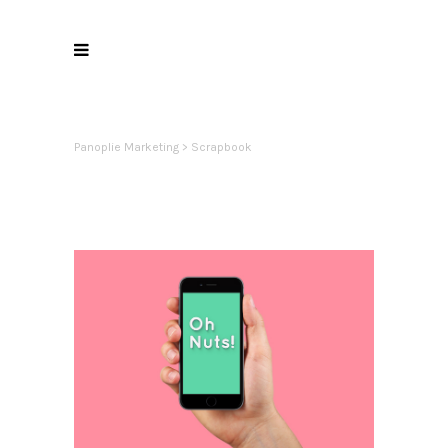
Panoplie Marketing
>
Scrapbook